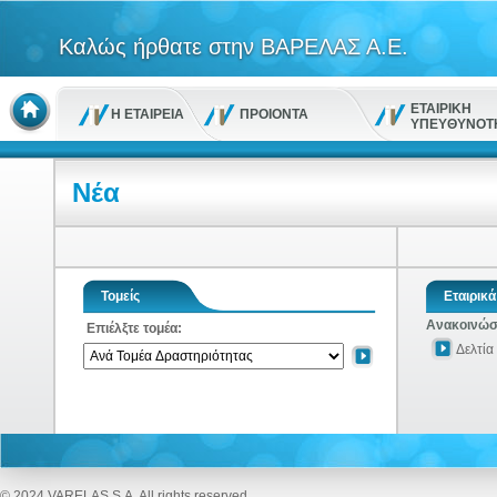
Καλώς ήρθατε στην ΒΑΡΕΛΑΣ Α.Ε.
ΕΤΑΙΡΙΚΗ
Η ΕΤΑΙΡΕΙΑ
ΠΡΟΙΟΝΤΑ
ΥΠΕΥΘΥΝΟΤ
Νέα
Τομείς
Εταιρικά
Ανακοινώσε
Επιέλξτε τομέα:
Δελτία
© 2024 VARELAS S.A. All rights reserved.