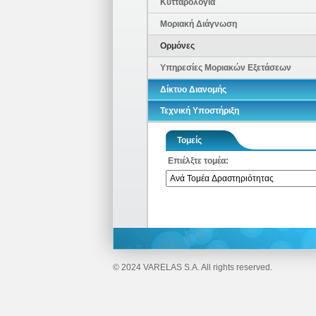
Κυτταρολογία
Μοριακή Διάγνωση
Ορμόνες
Υπηρεσίες Μοριακών Εξετάσεων
Δίκτυο Διανομής
Τεχνική Υποστήριξη
Τομείς
Επιέλξτε τομέα:
© 2024 VARELAS S.A. All rights reserved.