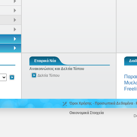
Εταιρικά Νέα
Διαδ
Ανακοινώσεις και Δελτία Τύπου
Δελτία Τύπου
Παρα
Μυελώ
Freeli
Όροι Χρήσης - Προσωπικά Δεδομένα
-
Οικονομικά Στοιχεία
D