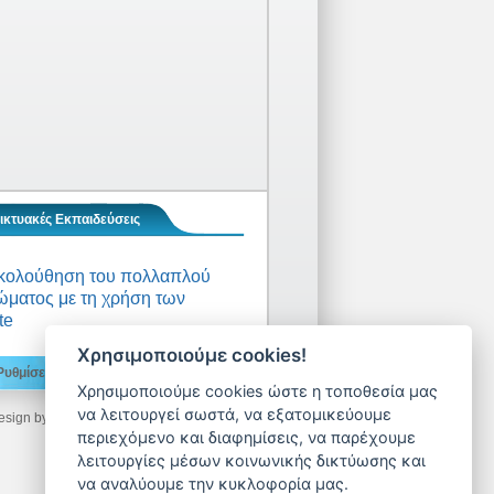
ικτυακές Εκπαιδεύσεις
κολούθηση του πολλαπλού
ματος με τη χρήση των
te
Χρησιμοποιούμε cookies!
Ρυθμίσεις Cookies
€
Sitemap
Χρησιμοποιούμε cookies ώστε η τοποθεσία μας
να λειτουργεί σωστά, να εξατομικεύουμε
esign by
Machi Deimezi
- Developed by
LogicONE
περιεχόμενο και διαφημίσεις, να παρέχουμε
λειτουργίες μέσων κοινωνικής δικτύωσης και
να αναλύουμε την κυκλοφορία μας.