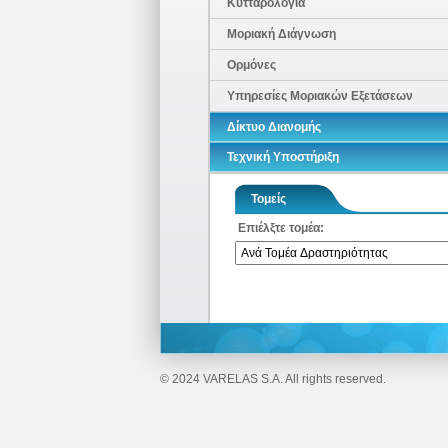
Κυτταρολογία
Μοριακή Διάγνωση
Ορμόνες
Υπηρεσίες Μοριακών Εξετάσεων
Δίκτυο Διανομής
Τεχνική Υποστήριξη
Τομείς
Επιέλξτε τομέα:
© 2024 VARELAS S.A. All rights reserved.