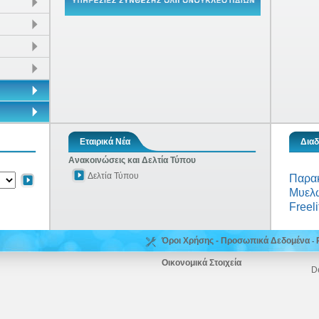
Εταιρικά Νέα
Διαδ
Ανακοινώσεις και Δελτία Τύπου
Δελτία Τύπου
Παρα
Μυελώ
Freeli
Όροι Χρήσης - Προσωπικά Δεδομένα
-
Οικονομικά Στοιχεία
D