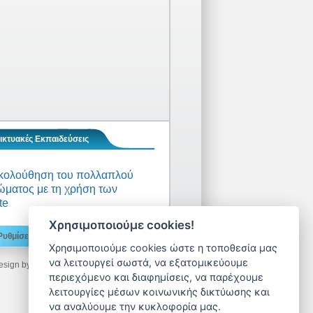
ικτυακές Εκπαιδεύσεις
κολούθηση του πολλαπλού
ματος με τη χρήση των
te
Χρησιμοποιούμε cookies!
Ρυθμίσεις Cookies
€
Sitemap
Χρησιμοποιούμε cookies ώστε η τοποθεσία μας
να λειτουργεί σωστά, να εξατομικεύουμε
esign by
Machi Deimezi
- Developed by
LogicONE
περιεχόμενο και διαφημίσεις, να παρέχουμε
λειτουργίες μέσων κοινωνικής δικτύωσης και
να αναλύουμε την κυκλοφορία μας.